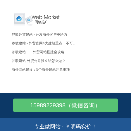
谷歌外贸建站 - 开发海外客户更给力！
谷歌建站 - 外贸官网4大建站重点！不可..
谷歌建站——外贸网站搭建全攻略
谷歌建站-外贸公司独立站怎么做？
海外网站建设：5个海外建站注意事项
谷歌海外建站-外贸独立站怎么建站
谷歌建站——外贸独立站SEO！划重点！
谷歌建站——国外独立站建站技巧
15989229398（微信咨询）
谷歌建站 - 外贸独立站建设流程！
谷歌建站-如何提升外贸网站的知名度？
谷歌建站——做谷歌外贸网站有什么优势？
专业做网站 · ￥明码实价！