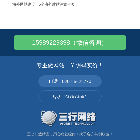
海外网站建设：5个海外建站注意事项
谷歌海外建站-外贸独立站怎么建站
谷歌建站——外贸独立站SEO！划重点！
谷歌建站-如何提升外贸网站的知名度？
15989229398（微信咨询）
谷歌建站——做谷歌外贸网站有什么优势？
谷歌建站 - WordPress外贸独立..
谷歌建站推广：一个新的外贸网站怎么做推广
专业做网站 · ￥明码实价！
谷歌建站 - 搭建一个外贸独立站多少钱
谷歌建站探讨一下：外贸网站建设的优点
电话：020-85628720
谷歌海外独立站——怎么搭建？
QQ：237673564
海外网站设计制作 | 定位海外用户群体
匠心打造精品，用心成就经典！携手客户共创双赢！