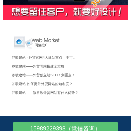
谷歌建站 - 外贸官网4大建站重点！不可..
谷歌建站——外贸网站搭建全攻略
谷歌建站——外贸独立站SEO！划重点！
谷歌建站-如何提升外贸网站的知名度？
谷歌建站——做谷歌外贸网站有什么优势？
谷歌建站推广：一个新的外贸网站怎么做推广
谷歌建站探讨一下：外贸网站建设的优点
谷歌外贸建站——小语种网站更具亲和力！
15989229398（微信咨询）
Google外贸建站推广-如何提炼广告语..