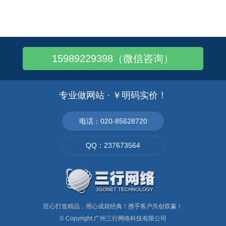
黄埔区做网站,外贸建站要注意什么？
黄埔区做网站,外贸公司建站
黄埔区做网站,外贸建站推广8大引流方式！
15989229398（微信咨询）
黄埔区做网站,专业外贸网站建设推广
黄埔做网站,外贸推广必备Google优化..
黄埔区做网站,外贸推广怎么做？
专业做网站 · ￥明码实价！
黄埔区做网站,做外贸如何用linkedi..
黄埔区做网站,外贸推广的方式主要有哪些？
电话：020-85628720
黄埔区做网站,外贸营销型网站建设这样做
QQ：237673564
黄埔区做网站,外贸营销型网站5大用户体验..
匠心打造精品，用心成就经典！携手客户共创双赢！
© Copyright
广州三行网络科技有限公司