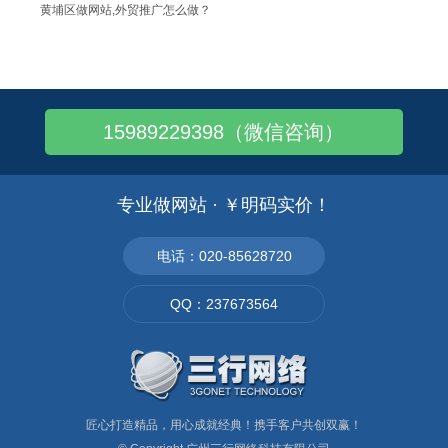
黄埔区做网站,外贸推广怎么做？
黄埔区做网站,做外贸如何用linkedi..
黄埔区做网站,外贸推广的方式主要有哪些？
黄埔区做网站,外贸营销型网站建设这样做
15989229398（微信咨询）
黄埔区做网站,外贸营销型网站5大用户体验..
黄埔区做网站,外贸网站建设的要点
黄埔区做网站,外贸营销型网站建设核心点
专业做网站 · ￥明码实价！
黄埔区做网站,低跳出率的外贸网站建设
黄埔区做网站,外贸关键词推广google..
电话：020-85628720
黄埔区做网站,外贸企业推广如何开发欧美市..
QQ：237673564
黄埔区做网站,外贸网站建设静态化优势！
匠心打造精品，用心成就经典！携手客户共创双赢！