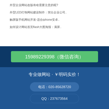
外贸企业网站改版有啥需要注意的呢?
外贸LED灯饰网站建设制作：突出企业公司..
触屏版手机网站开发-适合iphone安卓..
如何设计网站首页flash大图海报：满屏..
一般的电脑网站在手机上能浏览吗?
什么是微官网,企业建立微官网有什么优势?
服装行业APP解决方案：晒照分享+促销推..
15989229398（微信咨询）
建材行业APP解决方案:产品展示、信息投..
汽车行业APP解决方案：汽车展示、试驾预..
怎样设置QQ发送文件不要离线传输
专业做网站 · ￥明码实价！
IE浏览器怎样使用必应翻译：点击右键选择..
APP应用开发有哪些功能,APP营销功能
电话：020-85628720
餐饮类APP应用开发：智能化点餐系统
QQ：237673564
微信扫描二维码浏览手机网站