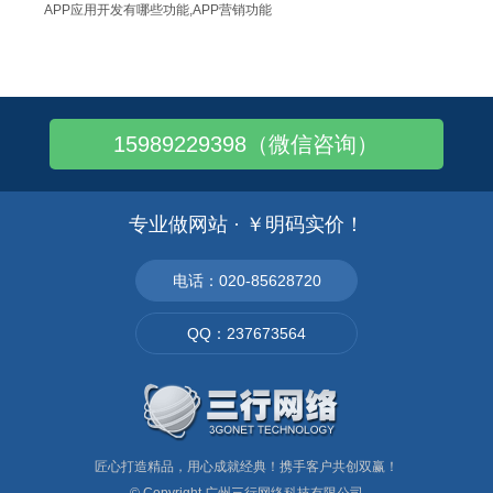
APP应用开发有哪些功能,APP营销功能
餐饮类APP应用开发：智能化点餐系统
微信扫描二维码浏览手机网站
百度葡萄牙语搜索：专业的葡语网站
15989229398（微信咨询）
装饰装潢类APP：移动应用开发
做个网页的手机版,广州哪里有做手机网站
手机版网站怎么推广: 手机网站推广方法有..
专业做网站 · ￥明码实价！
营销型手机版网站有什么功能,能做推广吗
网站做好后，能在百度搜索到吗?
电话：020-85628720
做个可以下单的手机商城/购物网站多少钱?
QQ：237673564
食品行业如何推广,老对手网络营销方式
匠心打造精品，用心成就经典！携手客户共创双赢！
© Copyright
广州三行网络科技有限公司